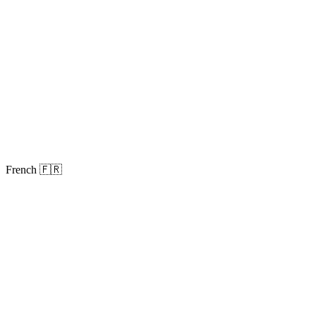
French 🇫🇷