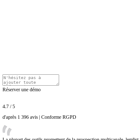
Réserver une démo
4.7
/
5
d'après 1 396 avis | Conforme RGPD
La plupart des outils promettent de la prospection multicanale. lemlist