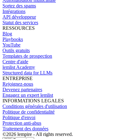
Automatisation multicanale
Sortez des spams
Intégrations
API développeur
Statut des services
RESSOURCES
Blog
Playbooks
YouTube
Outils gratuits
Templates de prospection
Centre d'aide
lemlist Academy
Structured data for LLMs
ENTREPRISE
Rejoignez-nous
Devenez partenaires
Engagez un expert lemlist
INFORMATIONS LEGALES
Conditions générales d'utilisation
Politique de confidentialité
Politique d'envoi
Protection anti-abus
Traitement des données
©
2026
lempire - All rights reserved.