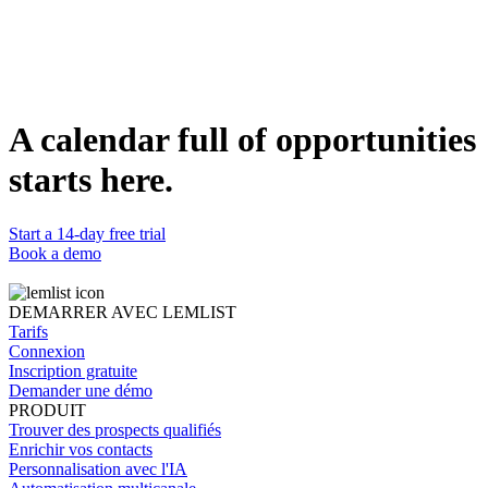
2. Start with a killer subject line
3. Focus on your prospect
4. Aim for 120-word cold emails
5. Use images if appropriate
6. Use the right tone for your target audience
7. Personalize at scale
Key takeaways
A calendar full of opportunities
Share this article
starts here.
Start a 14-day free trial
Book a demo
DEMARRER AVEC LEMLIST
Tarifs
Connexion
Inscription gratuite
Demander une démo
PRODUIT
Trouver des prospects qualifiés
Enrichir vos contacts
Personnalisation avec l'IA