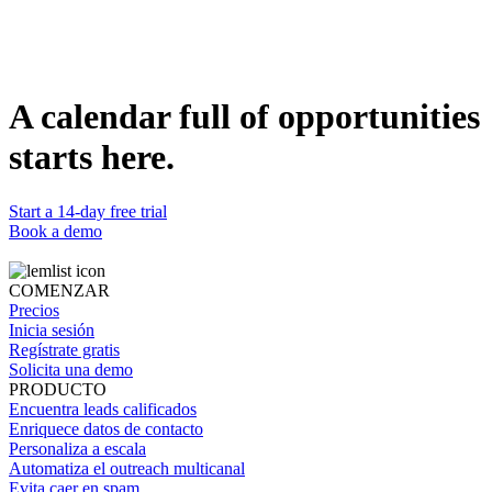
Duplicate template
Mihaela Cicvaric
Content Marketing Manager @lemlist
WEBSITE
https://www.lemlist.com
A calendar full of opportunities
starts here.
Start a 14-day free trial
Book a demo
COMENZAR
Precios
Inicia sesión
Regístrate gratis
Solicita una demo
PRODUCTO
Encuentra leads calificados
Enriquece datos de contacto
Personaliza a escala
Automatiza el outreach multicanal
Evita caer en spam