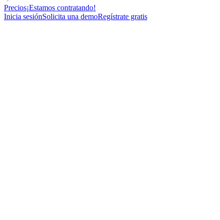
Precios
¡Estamos contratando!
Inicia sesión
Solicita una demo
Regístrate gratis
DIRECTOR
VOICE MESSAGE
LinkedIn Voice Message Social proof with chat ask
100
New contacts reached
66%
Open rate
17%
Reply rate
undefined
Meetings booked