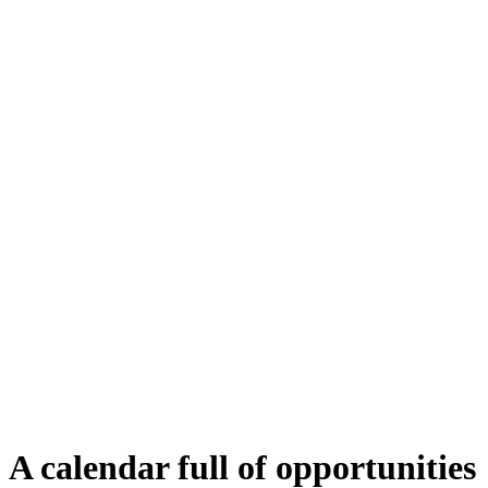
I have not come across another tool that is this easy to use, and that
also has LinkedIn automation as a lemlist. lemlist is the key to
creating a real human approach to outreach.
RightMarket is the brand management tool that allows anyone in the
company to create and use templates that align with brand
guidelines.
WEBSITE
https://www.rightmarket.com/
HEADQUARTERS
Cambridgeshire, UK
INDUSTRY
SaaS
SIZE
30 employees
FOUNDED
2013
A calendar full of opportunities