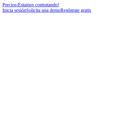
Precios
¡Estamos contratando!
Inicia sesión
Solicita una demo
Regístrate gratis
Llega a tus leads con
calidez
humana
, a la
velocidad de una
máquina
.
¿Necesitas ayuda para encontrar, contactar y convertir leads?
lemlist AI te ayuda como tu mejor representante de ventas. Pero
más rápido.
Comenzar gratis