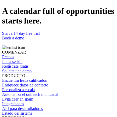
Si bien la IA sola puede apoyar los esfuerzos de outreach, el factor
A calendar full of opportunities
humano sigue siendo clave para construir relaciones, entender las
emociones de los leads y hacer el outreach más cercano. Por eso,
starts here.
combinar IA e interacción humana puede potenciar el outreach en
lugar de reemplazarlo.
Start a 14-day free trial
Book a demo
COMENZAR
Precios
Inicia sesión
Regístrate gratis
Solicita una demo
PRODUCTO
Encuentra leads calificados
Enriquece datos de contacto
Personaliza a escala
Automatiza el outreach multicanal
Evita caer en spam
Integraciones
API para desarrolladores
Estado del sistema