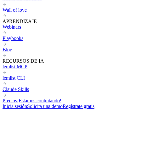
Wall of love
APRENDIZAJE
Webinars
Playbooks
Blog
RECURSOS DE IA
lemlist MCP
lemlist CLI
Claude Skills
Precios
¡Estamos contratando!
Inicia sesión
Solicita una demo
Regístrate gratis
Focus on selling.
Not note-takin