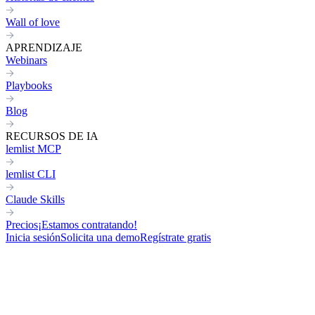
Wall of love
APRENDIZAJE
Webinars
Playbooks
Blog
RECURSOS DE IA
lemlist MCP
lemlist CLI
Claude Skills
Precios
¡Estamos contratando!
Inicia sesión
Solicita una demo
Regístrate gratis
MANAGER
RELATIONSHIP-BASED
FOR AGENCIES