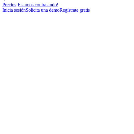
Precios
¡Estamos contratando!
Inicia sesión
Solicita una demo
Regístrate gratis
C-LEVEL
INBOUND STRATEGY
FOR AGENCIES
Plantilla de Email en Frío para contactar con vendedores de Amazon
416
New contacts reached
67%
Open rate
18%
Reply rate
33
Meetings booked