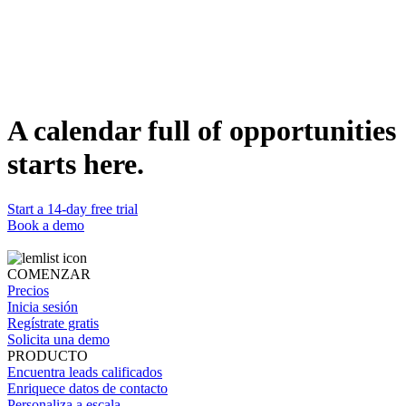
llamadas de ventas y posibles asociaciones.
Duplicate template
Carlota Araque
Account Executive @lemlist
WEBSITE
https://www.lemlist.com
A calendar full of opportunities
starts here.
Start a 14-day free trial
Book a demo
COMENZAR
Precios
Inicia sesión
Regístrate gratis
Solicita una demo
PRODUCTO
Encuentra leads calificados
Enriquece datos de contacto
Personaliza a escala