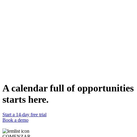
aider dans leurs services de référencement.
Qui peut l'utiliser?
Les agences de référencement, les consultants et les sociétés de
marketing numérique peuvent utiliser ce modèle pour attirer des
clients potentiels à la recherche de conseils pour créer des briefs
SEO. Il convient également à toute entreprise pouvant proposer un
outil ou une ressource pratique répondant à un besoin spécifique de
son secteur.
Duplicate template
Lucas Philippot
Lead Account Executive @lemlist
WEBSITE
https://www.lemlist.com
A calendar full of opportunities
starts here.
Start a 14-day free trial
Book a demo
COMENZAR