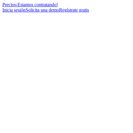
Precios
¡Estamos contratando!
Inicia sesión
Solicita una demo
Regístrate gratis
MANAGER
RELATIONSHIP-BASED
FOR AGENCIES
Cold email template : Faites un suivi après avoir partagé un Lead
Magnet
121
New contacts reached
94%
Open rate
37%
Reply rate
12
Meetings booked