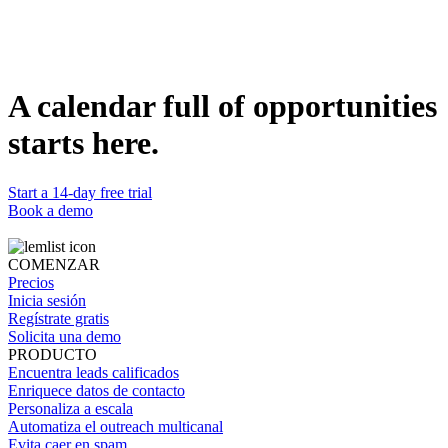
Duplicate template
Tal Baker-Phillips
Sales Leader @lemlist
WEBSITE
https://www.lemlist.com
A calendar full of opportunities
starts here.
Start a 14-day free trial
Book a demo
COMENZAR
Precios
Inicia sesión
Regístrate gratis
Solicita una demo
PRODUCTO
Encuentra leads calificados
Enriquece datos de contacto
Personaliza a escala
Automatiza el outreach multicanal
Evita caer en spam