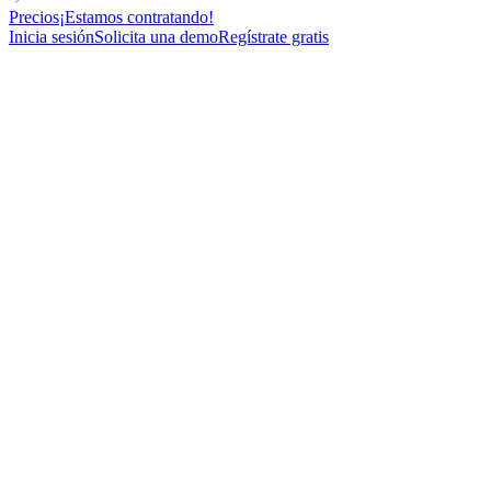
Precios
¡Estamos contratando!
Inicia sesión
Solicita una demo
Regístrate gratis
DIRECTOR
VOICE MESSAGE
LinkedIn Voice Message Friendly open door
100
New contacts reached
69%
Open rate
23%
Reply rate
undefined
Meetings booked