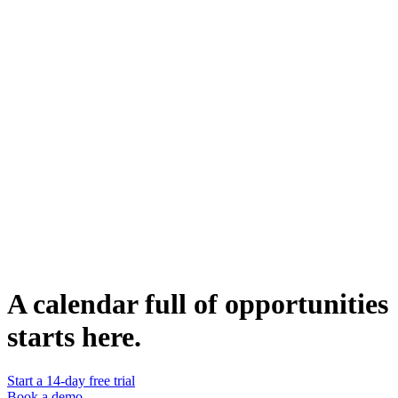
decisiones en empresas que están contratando activamente para roles
relacionados con ventas o marketing outbound. Está diseñada para
ofrecer un valor inmediato y abrir la puerta para una conversación
más profunda sobre cómo la solución del remitente puede ayudar a
la empresa a alcanzar sus objetivos.
¿Quién Puede Usarla?
Los profesionales de ventas y marketing que ofrecen soluciones que
pueden mejorar la efectividad de las ventas o el marketing outbound
pueden utilizar esta campaña. Es particularmente útil para aquellos
que buscan empresas en medio de una oleada de contratación para
roles relevantes.
Duplicate template
lemlist team
A group of sales and product experts bringing you the latest sales
insights, product updates, and everything new at lemlist.
WEBSITE
https://www.lemlist.com
A calendar full of opportunities
starts here.
Start a 14-day free trial
Book a demo