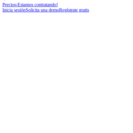
Precios
¡Estamos contratando!
Inicia sesión
Solicita una demo
Regístrate gratis
DIRECTOR
RELATIONSHIP-BASED
FOR AGENCIES
Plantilla de Email en Frío para hacer networking con un director de
ventas
74
New contacts reached
86%
Open rate
32%
Reply rate
8
Meetings booked