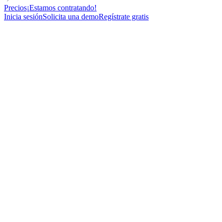
Precios
¡Estamos contratando!
Inicia sesión
Solicita una demo
Regístrate gratis
DIRECT OUTREACH
Template to reach out to website visitors
349
New contacts reached
59%
Open rate
9%
Reply rate
12
Meetings booked
Duplicate template