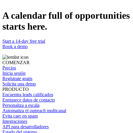
Roy Itzhaki
Founder @BizDev Labs
A calendar full of opportunities
starts here.
Start a 14-day free trial
Book a demo
COMENZAR
Precios
Inicia sesión
Regístrate gratis
Solicita una demo
PRODUCTO
Encuentra leads calificados
Enriquece datos de contacto
Personaliza a escala
Automatiza el outreach multicanal
Evita caer en spam
Integraciones
API para desarrolladores
Estado del sistema