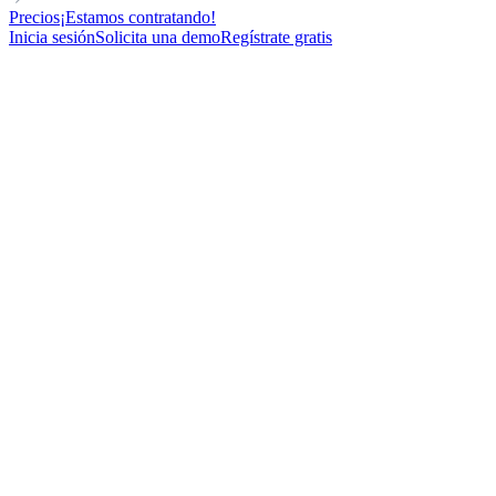
Precios
¡Estamos contratando!
Inicia sesión
Solicita una demo
Regístrate gratis
OPERATIONAL
RELATIONSHIP-BASED
FOR SALES TEAMS
Plantilla de Emial en Frío para reservas reuniones con los asistentes
de un evento
89
New contacts reached
81%
Open rate
27%
Reply rate
11
Meetings booked