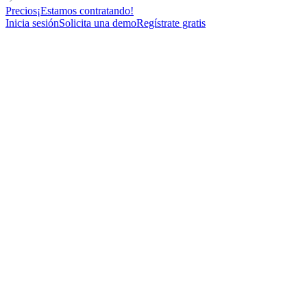
Precios
¡Estamos contratando!
Inicia sesión
Solicita una demo
Regístrate gratis
C-LEVEL
DIRECT OUTREACH
FOR SALES TEAMS
Plantilla de Email en Frío para vender tu producto a los directores
financieros
65
New contacts reached
86%
Open rate
24%
Reply rate
11
Meetings booked