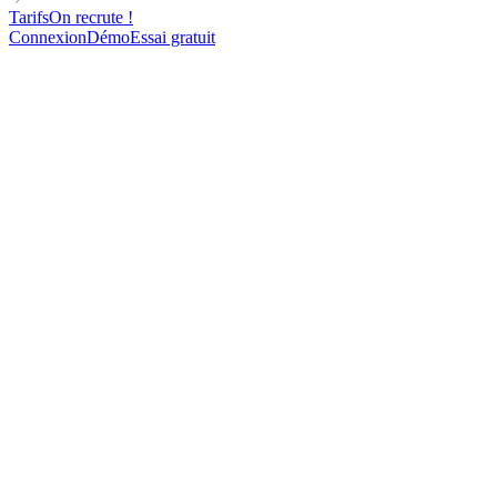
Tarifs
On recrute !
Connexion
Démo
Essai gratuit
OPERATIONAL
COLLABORATIVE
FOR SALES TEAMS
Cold Email Template to book meeting by providing support to leads
110
contacts contactés
72%
d'ouverture
16%
de réponse
9
rendez-vous pris