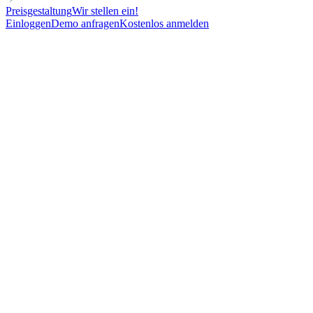
Preisgestaltung
Wir stellen ein!
Einloggen
Demo anfragen
Kostenlos anmelden
Approach
Intent
For
Target
Language