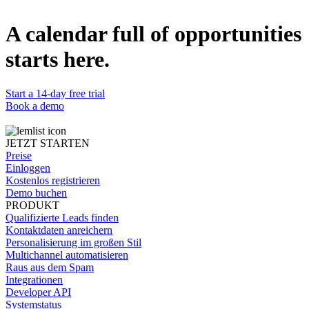
Watch now
A calendar full of opportunities
The new way of sales calling in 2025
4-step cold calling playbook successful sales teams use for +270%
starts here.
conversion rate.
Watch now
Start a 14-day free trial
Book a demo
JETZT STARTEN
Preise
Einloggen
Kostenlos registrieren
Demo buchen
PRODUKT
Qualifizierte Leads finden
Kontaktdaten anreichern
Personalisierung im großen Stil
Multichannel automatisieren
Raus aus dem Spam
Integrationen
Developer API
Systemstatus