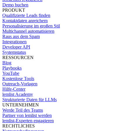
Demo buchen
PRODUKT
Qualifizierte Leads finden
Kontaktdaten anreichern
Personalisierung im großen Stil
Multichannel automatisieren
Raus aus dem Spam
Integrationen
Developer API
Systemstatus
RESSOURCEN
Blog
Playbooks
YouTube
Kostenlose Tools
Outreach-Vorlagen
Hilfe-Center
lemlist Academy
Strukturierte Daten für LLMs
UNTERNEHMEN
Werde Teil des Teams
Partner von lemlist werden
lemlist-Experten engagieren
RECHTLICHES