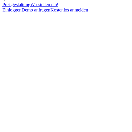
Preisgestaltung
Wir stellen ein!
Einloggen
Demo anfragen
Kostenlos anmelden
COLLABORATIVE
FOR MARKETING TEAMS
Cold Email Template to get sign an agreement with influencers
245
New contacts reached
68%
Open rate
25%
Reply rate
12
Meetings booked