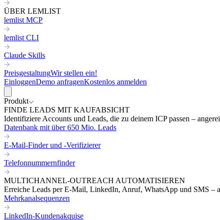
ÜBER LEMLIST
lemlist MCP
lemlist CLI
Claude Skills
Preisgestaltung
Wir stellen ein!
Einloggen
Demo anfragen
Kostenlos anmelden
Produkt
FINDE LEADS MIT KAUFABSICHT
Identifiziere Accounts und Leads, die zu deinem ICP passen – angereic
Datenbank mit über 650 Mio. Leads
E-Mail-Finder und -Verifizierer
Telefonnummernfinder
MULTICHANNEL-OUTREACH AUTOMATISIEREN
Erreiche Leads per E-Mail, LinkedIn, Anruf, WhatsApp und SMS – a
Mehrkanalsequenzen
LinkedIn-Kundenakquise