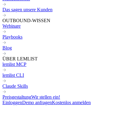
Das sagen unsere Kunden
OUTBOUND-WISSEN
Webinare
Playbooks
Blog
ÜBER LEMLIST
lemlist MCP
lemlist CLI
Claude Skills
Preisgestaltung
Wir stellen ein!
Einloggen
Demo anfragen
Kostenlos anmelden
Kommen Sie beim Cold Calling 