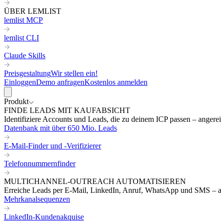
ÜBER LEMLIST
lemlist MCP
lemlist CLI
Claude Skills
Preisgestaltung
Wir stellen ein!
Einloggen
Demo anfragen
Kostenlos anmelden
Produkt
FINDE LEADS MIT KAUFABSICHT
Identifiziere Accounts und Leads, die zu deinem ICP passen – angereic
Datenbank mit über 650 Mio. Leads
E-Mail-Finder und -Verifizierer
Telefonnummernfinder
MULTICHANNEL-OUTREACH AUTOMATISIEREN
Erreiche Leads per E-Mail, LinkedIn, Anruf, WhatsApp und SMS – a
Mehrkanalsequenzen
LinkedIn-Kundenakquise