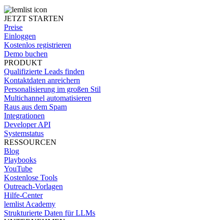
JETZT STARTEN
Preise
Einloggen
Kostenlos registrieren
Demo buchen
PRODUKT
Qualifizierte Leads finden
Kontaktdaten anreichern
Personalisierung im großen Stil
Multichannel automatisieren
Raus aus dem Spam
Integrationen
Developer API
Systemstatus
RESSOURCEN
Blog
Playbooks
YouTube
Kostenlose Tools
Outreach-Vorlagen
Hilfe-Center
lemlist Academy
Strukturierte Daten für LLMs