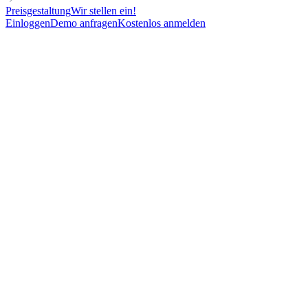
Preisgestaltung
Wir stellen ein!
Einloggen
Demo anfragen
Kostenlos anmelden
Mehr versenden, besser
ankommen - ohne Ihre
Domain
zu gefährden
Für eine gute Inbox-Placement zählt nicht nur die
Infrastruktur. Auch Inhalte, Absender-Reputation und
Listenqualität spielen eine entscheidende Rolle. Lemlist
kümmert sich um alle drei Faktoren.
Kostenlos starten