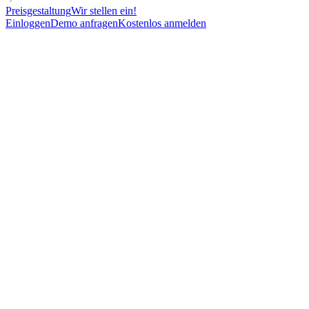
Preisgestaltung
Wir stellen ein!
Einloggen
Demo anfragen
Kostenlos anmelden
MANAGER
DIRECT OUTREACH
FOR SALES TEAMS
Céntrate en los problemas de los leads y reserva reuniones
250
New contacts reached
71%
Open rate
15%
Reply rate
23
Meetings booked