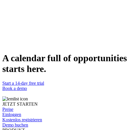
offers a 7-day trial with no credit card.
Ready to run multichannel outreach with deliverability built in?
Start
for free
.
Table of Contents
lemlist vs Saleshandy: which cold outreach tool wins in 2026?
Quick comparison table
lemlist breakdown
Saleshandy breakdown
Head-to-head criteria
Final verdict
FAQ
A calendar full of opportunities
Share this article
starts here.
Start a 14-day free trial
Book a demo
JETZT STARTEN
Preise
Einloggen
Kostenlos registrieren
Demo buchen