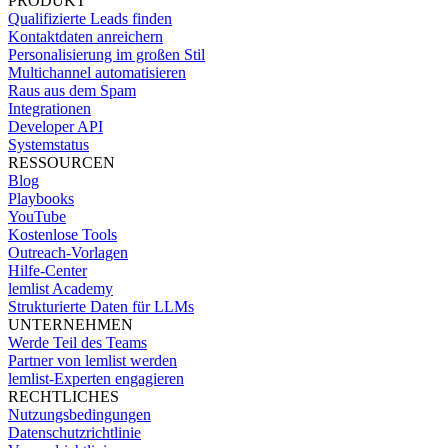
PRODUKT
Qualifizierte Leads finden
Kontaktdaten anreichern
Personalisierung im großen Stil
Multichannel automatisieren
Raus aus dem Spam
Integrationen
Developer API
Systemstatus
RESSOURCEN
Blog
Playbooks
YouTube
Kostenlose Tools
Outreach-Vorlagen
Hilfe-Center
lemlist Academy
Strukturierte Daten für LLMs
UNTERNEHMEN
Werde Teil des Teams
Partner von lemlist werden
lemlist-Experten engagieren
RECHTLICHES
Nutzungsbedingungen
Datenschutzrichtlinie