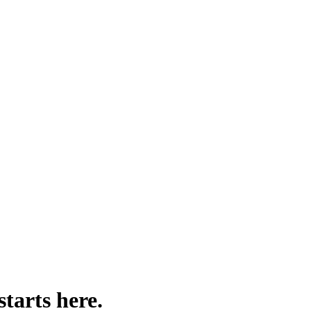
ct.
paign angles, each with a strategic rationale, campaign hook, and pain 
starts here.