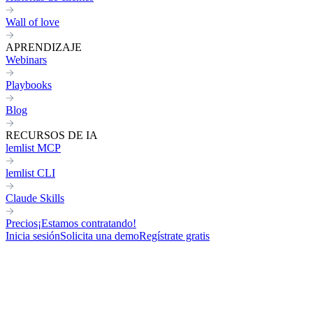
Wall of love
APRENDIZAJE
Webinars
Playbooks
Blog
RECURSOS DE IA
lemlist MCP
lemlist CLI
Claude Skills
Precios
¡Estamos contratando!
Inicia sesión
Solicita una demo
Regístrate gratis
Volver a todas las skills