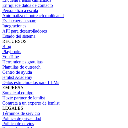
Encuentra leads calificados
Enriquece datos de contacto
Personaliza a escala
Automatiza el outreach multicanal
Evita caer en spam
Integraciones
API para desarrolladores
Estado del sistema
RECURSOS
Blog
Playbooks
YouTube
Herramientas gratuitas
Plantillas de outreach
Centro de ayuda
lemlist Academy
Datos estructurados para LLMs
EMPRESA
Súmate al equipo
Hazte partner de lemlist
Contrata a un experto de lemlist
LEGALES
Términos de servicio
Política de privacidad
Política de envíos