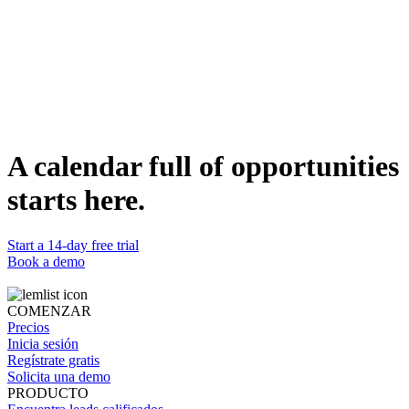
Full rewrite included
Delivers a corrected version, not just feedback comments.
Sequence-level analysis
Reviews multi-email flows for coherence and narrative arc.
DETALLES
Categoría
Analysing
Compatible con
Claude
Estado
A calendar full of opportunities
Listo
starts here.
Start a 14-day free trial
Book a demo
COMENZAR
Precios
Inicia sesión
Regístrate gratis
Solicita una demo
PRODUCTO