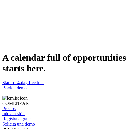
Sequence architecture grounded in real performance data.
ICP-specific structure
Different sequences for different seniority levels.
Next-step routing
Connects to copywriting skills for message production.
DETALLES
Categoría
Building
Compatible con
Claude
Estado
A calendar full of opportunities
Listo
starts here.
Start a 14-day free trial
Book a demo
COMENZAR
Precios
Inicia sesión
Regístrate gratis
Solicita una demo