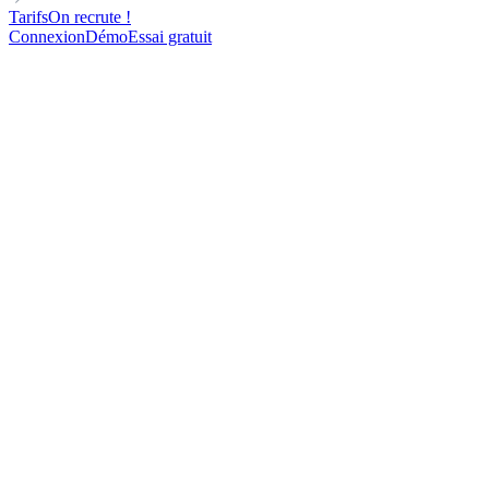
Tarifs
On recrute !
Connexion
Démo
Essai gratuit
MANAGER
DIRECT OUTREACH
FOR AGENCIES
Cold Email Template: Vendre ses services SEO
139
contacts contactés
85%
d'ouverture
31%
de réponse
43
rendez-vous pris