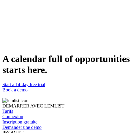
Who Can Use It
This template is ideal for SEO agencies and consultants looking to
demonstrate their expertise and offer value upfront. It's also
applicable to any service-based business that can provide a
personalized assessment or consultation as a lead-in to their services.
Dupliquer
Lucas Philippot
Lead Account Executive @lemlist
WEBSITE
https://www.lemlist.com
A calendar full of opportunities
starts here.
Start a 14-day free trial
Book a demo
DEMARRER AVEC LEMLIST
Tarifs
Connexion
Inscription gratuite
Demander une démo
PRODUIT