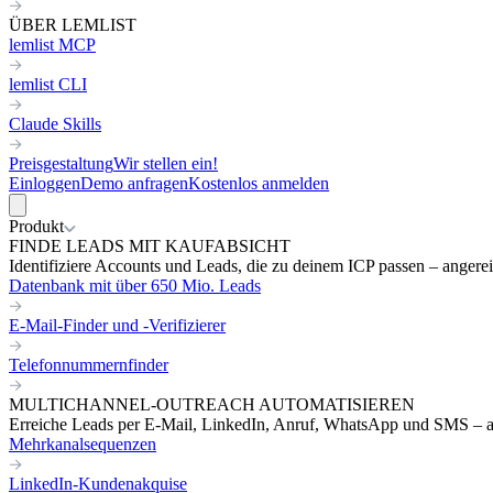
ÜBER LEMLIST
lemlist MCP
lemlist CLI
Claude Skills
Preisgestaltung
Wir stellen ein!
Einloggen
Demo anfragen
Kostenlos anmelden
Produkt
FINDE LEADS MIT KAUFABSICHT
Identifiziere Accounts und Leads, die zu deinem ICP passen – angereic
Datenbank mit über 650 Mio. Leads
E-Mail-Finder und -Verifizierer
Telefonnummernfinder
MULTICHANNEL-OUTREACH AUTOMATISIEREN
Erreiche Leads per E-Mail, LinkedIn, Anruf, WhatsApp und SMS – a
Mehrkanalsequenzen
LinkedIn-Kundenakquise