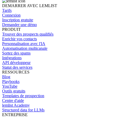
DEMARRER AVEC LEMLIST
Tarifs
Connexion
Inscription gratuite
Demander une démo
PRODUIT
Trouver des prospects qualifiés
Enrichir vos contacts
Personnalisation avec l'IA
Automatisation multicanale
Sortez des spams
Intégrations
API développeur
Statut des services
RESSOURCES
Blog
Playbooks
YouTube
Outils gratuits
Templates de prospection
Centre d'aide
lemlist Academy
Structured data for LLMs
ENTREPRISE