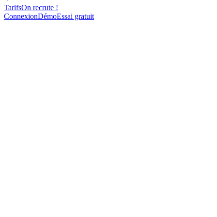
Tarifs
On recrute !
Connexion
Démo
Essai gratuit
Arrêtez de finir en spam à
cause d'un
problème de
configuration
que vous ignoriez
lemlist vous donne tout ce qu'il faut pour une infra email carrée,
dès le jour 1.
S'inscrire gratuitement