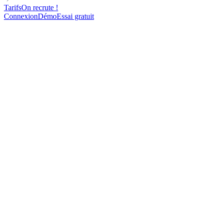
Tarifs
On recrute !
Connexion
Démo
Essai gratuit
L'email pour démarrer.
LinkedIn pour convaincre.
WhatsApp
pour closer.
Intégrez la messagerie n°1 au monde à votre prospection pour
relancer vos leads et générer plus d’opportunités.
Automatisez votre prospection WhatsApp à grande échelle