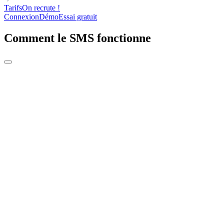
Tarifs
On recrute !
Connexion
Démo
Essai gratuit
Comment le SMS fonctionne
1 SMS sur 5 obtient une
réponse.
Vous en envoyez ?
Lancez des campagnes SMS en parallèle de vos emails et appels.
Obtenez des réponses de leads chauds qui ne répondaient plus,
sans quitter votre séquence.
Commencer gratuitement
Voir comment ça marche