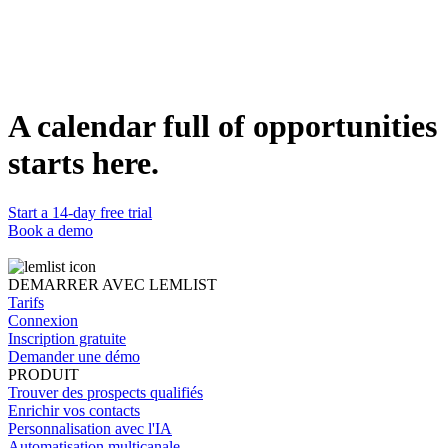
?
Les deux sont des canaux natifs dans lemlist, intégrés à la même
approche multicanale. Le SMS est moins restrictif que WhatsApp.
WhatsApp a des règles plus strictes et Meta peut bannir votre
A calendar full of opportunities
compte plus vite si vous forcez trop. Le SMS paraît moins
dynamique côté destinataire, mais vous laisse plus de liberté sur le
starts here.
comment et le quand.
Start a 14-day free trial
Book a demo
DEMARRER AVEC LEMLIST
Tarifs
Connexion
Inscription gratuite
Demander une démo
PRODUIT
Trouver des prospects qualifiés
Enrichir vos contacts
Personnalisation avec l'IA
Automatisation multicanale