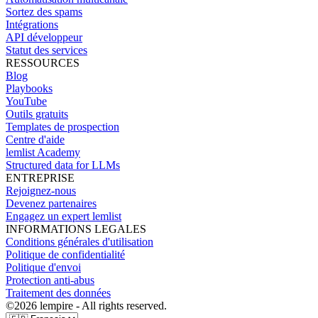
Sortez des spams
Intégrations
API développeur
Statut des services
RESSOURCES
Blog
Playbooks
YouTube
Outils gratuits
Templates de prospection
Centre d'aide
lemlist Academy
Structured data for LLMs
ENTREPRISE
Rejoignez-nous
Devenez partenaires
Engagez un expert lemlist
INFORMATIONS LEGALES
Conditions générales d'utilisation
Politique de confidentialité
Politique d'envoi
Protection anti-abus
Traitement des données
©
2026
lempire - All rights reserved.