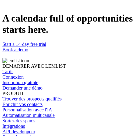
Votre clé API reste en local sur votre machine. Le serveur MCP de
A calendar full of opportunities
lemlist utilise le même niveau de sécurité et de chiffrement que la
plateforme principale. Aucune donnée n'est stockée par le client IA
starts here.
— il transmet uniquement les instructions à l'API lemlist et renvoie
les résultats.
Start a 14-day free trial
Book a demo
DEMARRER AVEC LEMLIST
Tarifs
Connexion
Inscription gratuite
Demander une démo
PRODUIT
Trouver des prospects qualifiés
Enrichir vos contacts
Personnalisation avec l'IA
Automatisation multicanale
Sortez des spams
Intégrations
API développeur