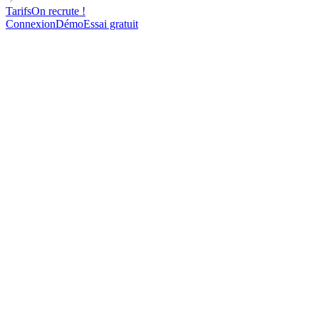
Tarifs
On recrute !
Connexion
Démo
Essai gratuit
Arrêtez de faire de l'outbound.
Promptez-le.
Le MCP de lemlist donne à Claude, ChatGPT et n'importe quel
agent IA accès à 600M+ de leads, leurs contacts vérifiés, et des
séquences multicanales qui tournent toutes seules.
Connectez lemlist à Claude