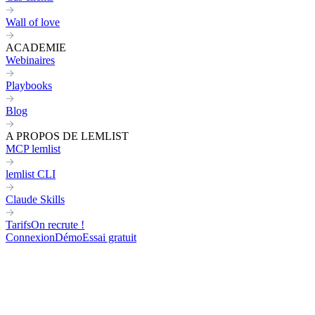
Wall of love
ACADEMIE
Webinaires
Playbooks
Blog
A PROPOS DE LEMLIST
MCP lemlist
lemlist CLI
Claude Skills
Tarifs
On recrute !
Connexion
Démo
Essai gratuit
Skills Claude pour le GTM engi