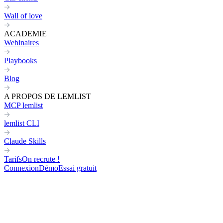
Wall of love
ACADEMIE
Webinaires
Playbooks
Blog
A PROPOS DE LEMLIST
MCP lemlist
lemlist CLI
Claude Skills
Tarifs
On recrute !
Connexion
Démo
Essai gratuit
Retour à toutes les skills