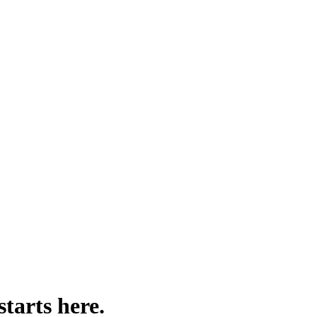
.
ographic, technographic, and behavioral criteria — so every campaign sta
ant.
starts here.