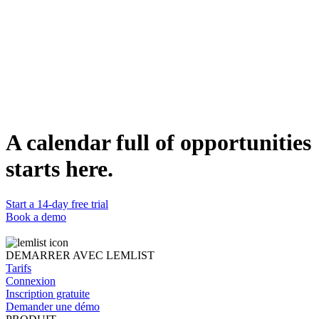
Qualification des contacts
Guide pour valider la pertinence du contact avant de le prospecter.
Passerelle compte → contact
Fait le lien entre votre liste de comptes et le bon interlocuteur dans
chaque entreprise.
DÉTAILS
Catégorie
Building
Compatible avec
Claude
Statut
A calendar full of opportunities
Prêt
starts here.
Start a 14-day free trial
Book a demo
DEMARRER AVEC LEMLIST
Tarifs
Connexion
Inscription gratuite
Demander une démo