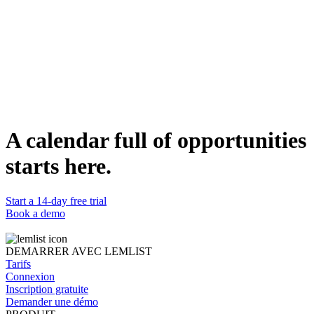
Message 1 : max 60 mots. Message 2 : max 80.
Contrôle qualité
6 vérifications : jargon, flatterie, tirets longs et longueur.
Option note de connexion
Recommandation sur l'ajout ou non d'une note de connexion.
DÉTAILS
Catégorie
Writing
Compatible avec
Claude
Statut
A calendar full of opportunities
Prêt
starts here.
Start a 14-day free trial
Book a demo
DEMARRER AVEC LEMLIST
Tarifs
Connexion
Inscription gratuite
Demander une démo