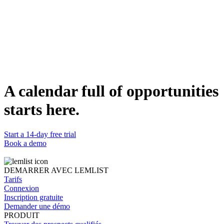
Notes du présentateur
Ajoute des notes pour le présentateur sur chaque slide.
Export .pptx
Génère un fichier PowerPoint directement modifiable.
DÉTAILS
Catégorie
Building
Compatible avec
Claude
Statut
A calendar full of opportunities
Prêt
starts here.
Start a 14-day free trial
Book a demo
DEMARRER AVEC LEMLIST
Tarifs
Connexion
Inscription gratuite
Demander une démo
PRODUIT