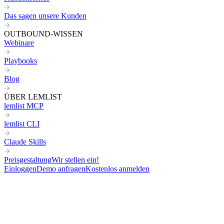
Das sagen unsere Kunden
OUTBOUND-WISSEN
Webinare
Playbooks
Blog
ÜBER LEMLIST
lemlist MCP
lemlist CLI
Claude Skills
Preisgestaltung
Wir stellen ein!
Einloggen
Demo anfragen
Kostenlos anmelden
MANAGER
DIRECT OUTREACH
Cold Email Template to sell services to start-up