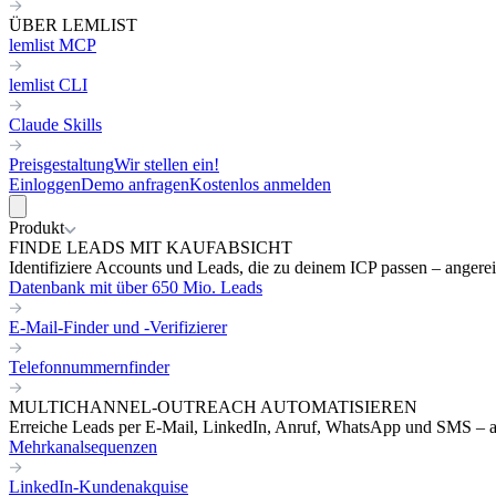
ÜBER LEMLIST
lemlist MCP
lemlist CLI
Claude Skills
Preisgestaltung
Wir stellen ein!
Einloggen
Demo anfragen
Kostenlos anmelden
Produkt
FINDE LEADS MIT KAUFABSICHT
Identifiziere Accounts und Leads, die zu deinem ICP passen – angereic
Datenbank mit über 650 Mio. Leads
E-Mail-Finder und -Verifizierer
Telefonnummernfinder
MULTICHANNEL-OUTREACH AUTOMATISIEREN
Erreiche Leads per E-Mail, LinkedIn, Anruf, WhatsApp und SMS – a
Mehrkanalsequenzen
LinkedIn-Kundenakquise