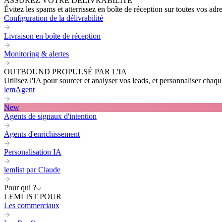
ASSUREZ VOTRE DÉLIVRABILITÉ
Évitez les spams et atterrissez en boîte de réception sur toutes vos adr
Configuration de la délivrabilité
Livraison en boîte de réception
Monitoring & alertes
OUTBOUND PROPULSÉ PAR L'IA
Utilisez l'IA pour sourcer et analyser vos leads, et personnaliser cha
lemAgent
New
Agents de signaux d'intention
Agents d'enrichissement
Personalisation IA
lemlist par Claude
Pour qui ?
LEMLIST POUR
Les commerciaux