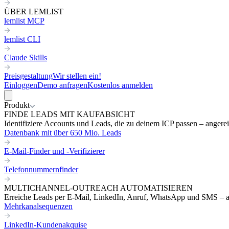
ÜBER LEMLIST
lemlist MCP
lemlist CLI
Claude Skills
Preisgestaltung
Wir stellen ein!
Einloggen
Demo anfragen
Kostenlos anmelden
Produkt
FINDE LEADS MIT KAUFABSICHT
Identifiziere Accounts und Leads, die zu deinem ICP passen – angereic
Datenbank mit über 650 Mio. Leads
E-Mail-Finder und -Verifizierer
Telefonnummernfinder
MULTICHANNEL-OUTREACH AUTOMATISIEREN
Erreiche Leads per E-Mail, LinkedIn, Anruf, WhatsApp und SMS – a
Mehrkanalsequenzen
LinkedIn-Kundenakquise