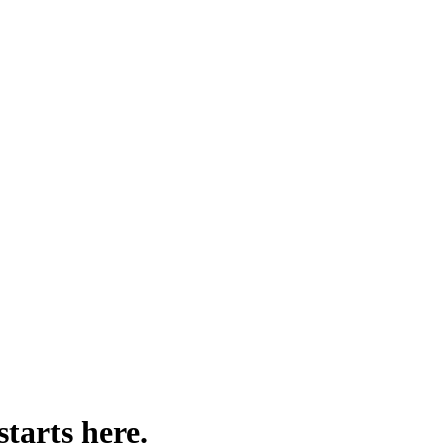
Contributor-Personas.
engineer, designer, etc.) using day-in-the-life framing and personal pa
starts here.