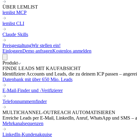
ÜBER LEMLIST
lemlist MCP
lemlist CLI
Claude Skills
Preisgestaltung
Wir stellen ein!
Einloggen
Demo anfragen
Kostenlos anmelden
Produkt
FINDE LEADS MIT KAUFABSICHT
Identifiziere Accounts und Leads, die zu deinem ICP passen – angereic
Datenbank mit über 650 Mio. Leads
E-Mail-Finder und -Verifizierer
Telefonnummernfinder
MULTICHANNEL-OUTREACH AUTOMATISIEREN
Erreiche Leads per E-Mail, LinkedIn, Anruf, WhatsApp und SMS – a
Mehrkanalsequenzen
LinkedIn-Kundenakquise