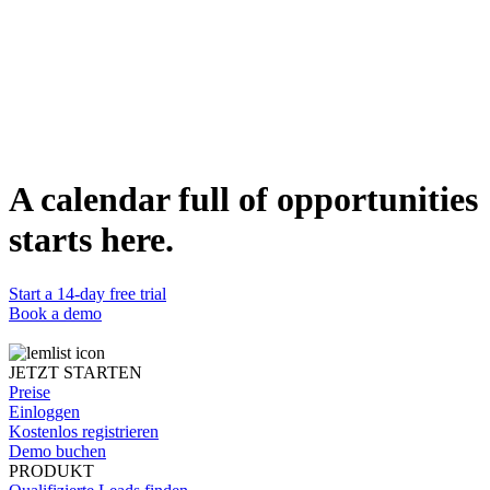
Context pairing
Combines profile data with your ICP and value proposition.
LinkedIn-native logic
Applies platform-specific norms for what actually works.
DETAILS
Kategorie
Extrapolating
Funktioniert mit
Claude
Status
A calendar full of opportunities
Bereit
starts here.
Start a 14-day free trial
Book a demo
JETZT STARTEN
Preise
Einloggen
Kostenlos registrieren
Demo buchen
PRODUKT