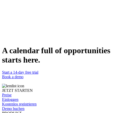
Organizes findings by theme and frequency.
Buying signal identification
Flags what prospects say when they're close to buying.
Strategic recommendations
Translates findings into messaging and positioning advice.
DETAILS
Kategorie
Analysing
Funktioniert mit
Claude
Status
A calendar full of opportunities
Bereit
starts here.
Start a 14-day free trial
Book a demo
JETZT STARTEN
Preise
Einloggen
Kostenlos registrieren
Demo buchen