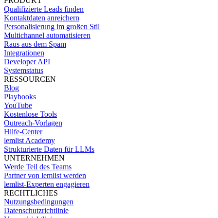
PRODUKT
Qualifizierte Leads finden
Kontaktdaten anreichern
Personalisierung im großen Stil
Multichannel automatisieren
Raus aus dem Spam
Integrationen
Developer API
Systemstatus
RESSOURCEN
Blog
Playbooks
YouTube
Kostenlose Tools
Outreach-Vorlagen
Hilfe-Center
lemlist Academy
Strukturierte Daten für LLMs
UNTERNEHMEN
Werde Teil des Teams
Partner von lemlist werden
lemlist-Experten engagieren
RECHTLICHES
Nutzungsbedingungen
Datenschutzrichtlinie