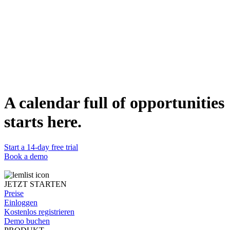
Maps each prop to the role it resonates with most.
Channel fit
Flags which props work best for email, LinkedIn, or calls.
Copy-ready format
Output slots directly into outreach or deck workflows.
DETAILS
Kategorie
Writing
Funktioniert mit
Claude
Status
A calendar full of opportunities
Bereit
starts here.
Start a 14-day free trial
Book a demo
JETZT STARTEN
Preise
Einloggen
Kostenlos registrieren
Demo buchen