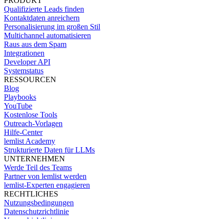
PRODUKT
Qualifizierte Leads finden
Kontaktdaten anreichern
Personalisierung im großen Stil
Multichannel automatisieren
Raus aus dem Spam
Integrationen
Developer API
Systemstatus
RESSOURCEN
Blog
Playbooks
YouTube
Kostenlose Tools
Outreach-Vorlagen
Hilfe-Center
lemlist Academy
Strukturierte Daten für LLMs
UNTERNEHMEN
Werde Teil des Teams
Partner von lemlist werden
lemlist-Experten engagieren
RECHTLICHES
Nutzungsbedingungen
Datenschutzrichtlinie