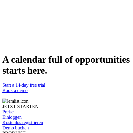
Clean, structured file ready to import or analyze.
Multi-page scraping
Follows pagination to capture complete datasets.
Multiple data types
Contacts, pricing, jobs, products, and more.
DETAILS
Kategorie
Building
Funktioniert mit
Claude
Status
A calendar full of opportunities
Bereit
starts here.
Start a 14-day free trial
Book a demo
JETZT STARTEN
Preise
Einloggen
Kostenlos registrieren
Demo buchen