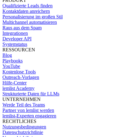
PRODUKT
Qualifizierte Leads finden
Kontaktdaten anreichern
Personalisierung im großen Stil
Multichannel automatisieren
Raus aus dem Spam
Integrationen
Developer API
Systemstatus
RESSOURCEN
Blog
Playbooks
YouTube
Kostenlose Tools
Outreach-Vorlagen
Hilfe-Center
lemlist Academy
Strukturierte Daten für LLMs
UNTERNEHMEN
Werde Teil des Teams
Partner von lemlist werden
lemlist-Experten engagieren
RECHTLICHES
Nutzungsbedingungen
Datenschutzrichtlinie