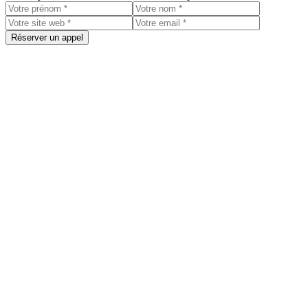
Réserver un appel
Outboundary
Biarritz, France
Pour les start-up et scale-up qui souhaitent : - Reposer les bases de l
Brevo, Libeo, Kotzilla, Lyv, Nebesta
Book a discovery call
Services
Multichannel Outbound
Starting at $3000/month
Target prospects through cold email, LinkedIn, and calls with persona
Consulting & Training
Starting at $300/hour
Strategy, coaching, and team training to boost outbound results.
Lemcoach
Starting at $125/hour