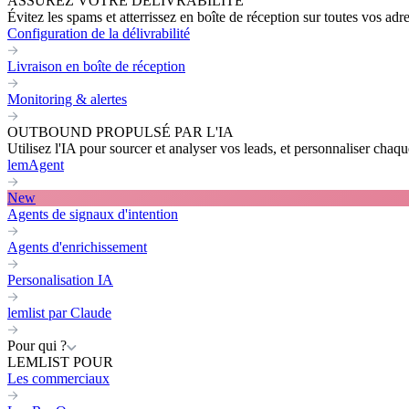
ASSUREZ VOTRE DÉLIVRABILITÉ
Évitez les spams et atterrissez en boîte de réception sur toutes vos adr
Configuration de la délivrabilité
Livraison en boîte de réception
Monitoring & alertes
OUTBOUND PROPULSÉ PAR L'IA
Utilisez l'IA pour sourcer et analyser vos leads, et personnaliser cha
lemAgent
New
Agents de signaux d'intention
Agents d'enrichissement
Personalisation IA
lemlist par Claude
Pour qui ?
LEMLIST POUR
Les commerciaux