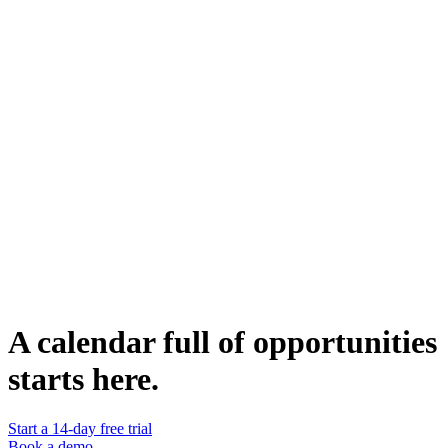
where making a strong first impression is crucial. It's well-suited for
B2B scenarios where decision-makers appreciate direct and relevant
communication. The strategy is also ideal when the goal is to
quickly establish a basis for collaboration or partnership.
Who Can Use It
Sales and marketing professionals seeking to establish meaningful
connections with potential clients or partners can leverage this
campaign. It's also suitable for business development roles in various
industries, especially those where building trust and demonstrating
expertise are key to forming new relationships. Additionally,
entrepreneurs and consultants looking to expand their network with
valuable contacts can find this approach beneficial.
Dupliquer
Grégoire Luel
Lead Account Executive @lemlist
WEBSITE
https://www.lemlist.com
A calendar full of opportunities
starts here.
Start a 14-day free trial
Book a demo