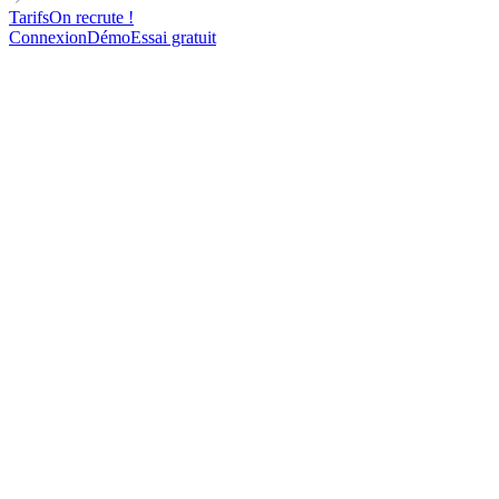
Tarifs
On recrute !
Connexion
Démo
Essai gratuit
MANAGER
COLLABORATIVE
Cold Email Template for collaboration
60
contacts contactés
90%
d'ouverture
50%
de réponse
24
rendez-vous pris