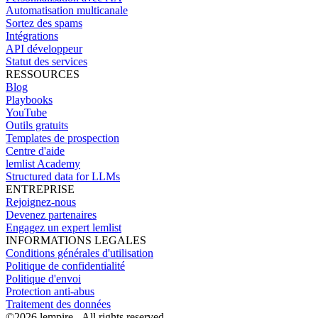
Automatisation multicanale
Sortez des spams
Intégrations
API développeur
Statut des services
RESSOURCES
Blog
Playbooks
YouTube
Outils gratuits
Templates de prospection
Centre d'aide
lemlist Academy
Structured data for LLMs
ENTREPRISE
Rejoignez-nous
Devenez partenaires
Engagez un expert lemlist
INFORMATIONS LEGALES
Conditions générales d'utilisation
Politique de confidentialité
Politique d'envoi
Protection anti-abus
Traitement des données
©
2026
lempire - All rights reserved.