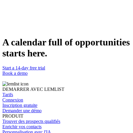
Dupliquer
Tal Baker-Phillips
Sales Leader @lemlist
WEBSITE
https://www.lemlist.com
A calendar full of opportunities
starts here.
Start a 14-day free trial
Book a demo
DEMARRER AVEC LEMLIST
Tarifs
Connexion
Inscription gratuite
Demander une démo
PRODUIT
Trouver des prospects qualifiés
Enrichir vos contacts
Personnalisation avec l'IA