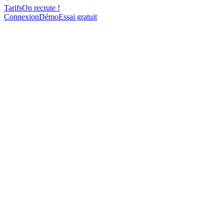
Tarifs
On recrute !
Connexion
Démo
Essai gratuit
DIRECTOR
DIRECT OUTREACH
FOR SALES TEAMS
Cold email templates to get reply with Finance Leader using Whats
App
132
contacts contactés
72%
d'ouverture
58%
de réponse
18
rendez-vous pris