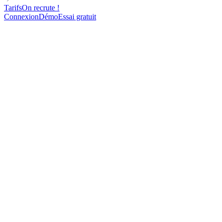
Tarifs
On recrute !
Connexion
Démo
Essai gratuit
DIRECTOR
INBOUND STRATEGY
FOR AGENCIES
Modèle de mail à froid pour le eCommerce
72
contacts contactés
85%
d'ouverture
31%
de réponse
12
rendez-vous pris