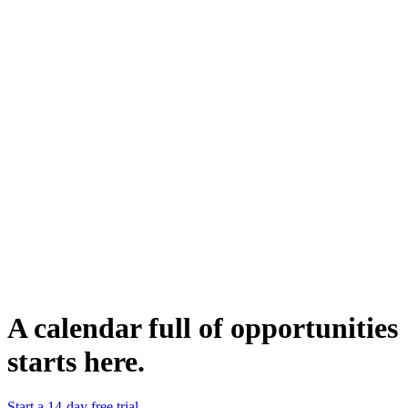
activement impliqués dans les expéditions internationales.
La campagne est structurée pour d'abord construire la confiance puis
passer à une conversation plus approfondie sur d'éventuelles
collaborations.
Qui peut l'utiliser?
Cette campagne est un outil précieux pour les équipes de vente et de
marketing ciblant les managers en logistique dans des entreprises
ayant une présence globale dans l'expédition.
Elle est conçue non seulement pour initier des dialogues, mais aussi
pour encourager des relations qui pourraient conduire à des
partenariats mutuellement bénéfiques pour optimiser les opérations
d'expédition.
Dupliquer
Nicolas Gromer
Growth Marketer @lemlist
WEBSITE
https://www.lemlist.com
A calendar full of opportunities
starts here.
Start a 14-day free trial