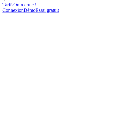
Tarifs
On recrute !
Connexion
Démo
Essai gratuit
MANAGER
DIRECT OUTREACH
FOR SALES TEAMS
Plantilla de Email en Frío con vídeo para ventas
100
contacts contactés
87%
d'ouverture
24%
de réponse
14
rendez-vous pris