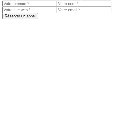
Réserver un appel
Growth Room
4.9 (8)
Paris, France
Growth Room est une agence experte Lemlist et Outbound B2B, nous co
orienté résultats.
Book a discovery call
Services
Multichannel Outbound
Starting at $3500/month
Target prospects through cold email, LinkedIn, and calls with persona
Data, Intent & Enrichment
Starting at $3500/month
Build, clean, and enrich prospect lists with intent signals and accurate 
Consulting & Training